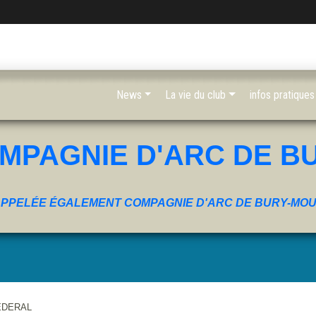
News
La vie du club
infos pratiques
MPAGNIE D'ARC DE B
PPELÉE ÉGALEMENT COMPAGNIE D'ARC DE BURY-MO
EDERAL