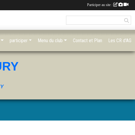
Participer au site :
participer
Menu du club
Contact et Plan
Les CR d'AG
URY
UY