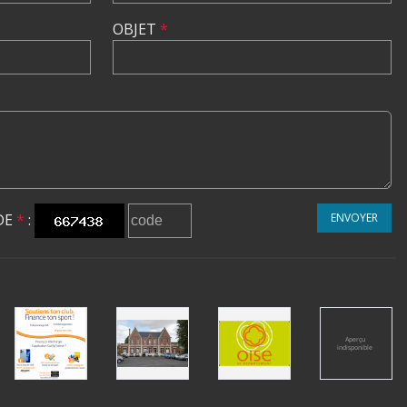
OBJET
*
DE
*
:
ENVOYER