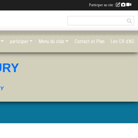
Participer au site :
participer
Menu du club
Contact et Plan
Les CR d'AG
URY
UY