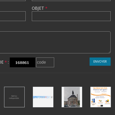
OBJET
*
DE
*
:
ENVOYER