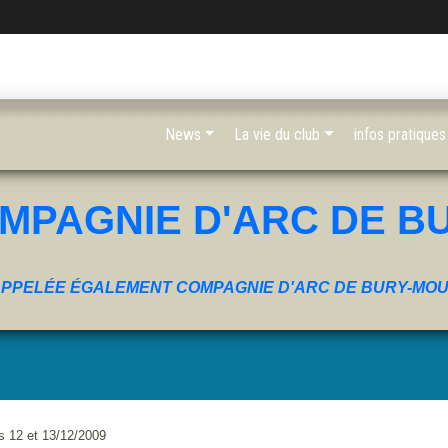
News
La vie du club
infos pratiques
MPAGNIE D'ARC DE B
PPELÉE ÉGALEMENT COMPAGNIE D'ARC DE BURY-MO
 12 et 13/12/2009