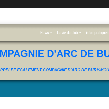
News
La vie du club
infos pratiques
MPAGNIE D'ARC DE B
PPELÉE ÉGALEMENT COMPAGNIE D'ARC DE BURY-MO