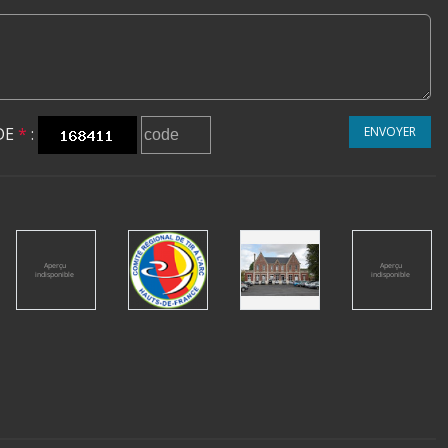
DE
*
:
ENVOYER