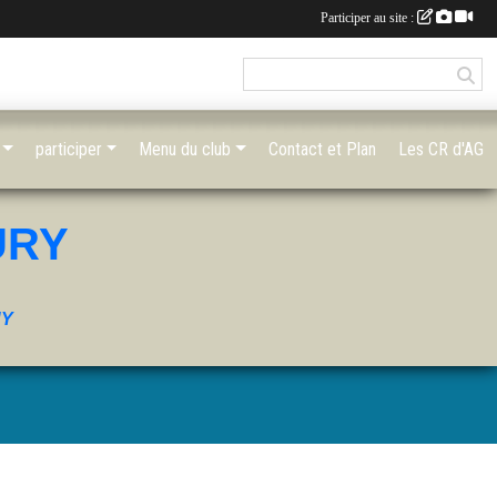
Participer au site :
participer
Menu du club
Contact et Plan
Les CR d'AG
URY
UY