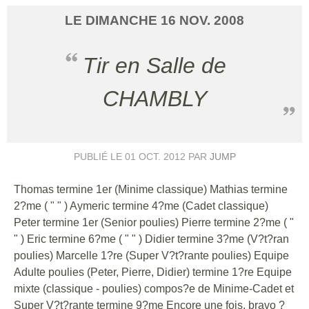
LE
DIMANCHE
16
NOV.
2008
Tir en Salle de
CHAMBLY
PUBLIÉ LE
01 OCT. 2012
PAR
JUMP
Thomas termine 1er (Minime classique) Mathias termine
2?me ( " " ) Aymeric termine 4?me (Cadet classique)
Peter termine 1er (Senior poulies) Pierre termine 2?me ( "
" ) Eric termine 6?me ( " " ) Didier termine 3?me (V?t?ran
poulies) Marcelle 1?re (Super V?t?rante poulies) Equipe
Adulte poulies (Peter, Pierre, Didier) termine 1?re Equipe
mixte (classique - poulies) compos?e de Minime-Cadet et
Super V?t?rante termine 9?me Encore une fois, bravo ?